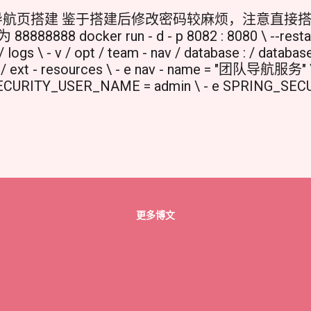
nav导航页搭建 鉴于搭建后修改密码较麻烦，注意直接
8888888 docker run - d - p 8082 : 8080 \ --restart
 / logs \ - v / opt / team - nav / database : / database
 / ext - resources \ - e nav - name = "团队导航服务" \
CURITY_USER_NAME = admin \ - e SPRING_SE
egistry . cn - chengdu . aliyuncs . com / tuituidan /
ING_SECURITY_USER_NAME=admin（
SECURITY_USER_PASSWORD=88888888
 http://localhost:8082
更多博文