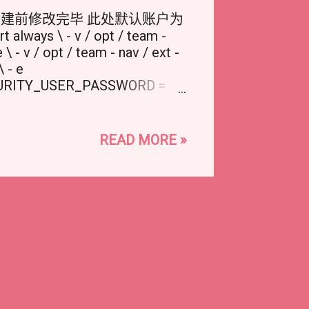
搭建前修改完毕 此处默认账户为
 always \ - v / opt / team -
 \ - v / opt / team - nav / ext -
 - e
CURITY_USER_PASSWORD =
 team - nav : 1.1 .4 Lua Copy 将
 修改为你自己的账户名字 ）
（ 修改为你账户的密码） 搭建完成后通过
READ MORE »