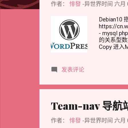
文
作者：
悱發
-异世界时间
六月 0
Debian1
https://cn
- mysql p
的关系型数据库管
Copy 进入M
输入你设置的r
CREATE USE
PRIVILEGES 
发表评论
Lua Co
权限。请将 yo
Wordpr
WordPress 
到 Web 
Team-nav 导
/var/ww
目录： sudo m
作者：
悱發
-异世界时间
六月 0