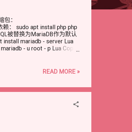
的压缩包：
赖： sudo apt install php php
n10 中MySQL被替换为MariaDB作为默认
 mariadb - server Lua
b - u root - p Lua Copy
E your_database ;
_password' ; GRANT ALL
 ; FLUSH PRIVILEGES ; EXIT ;
READ MORE »
用户，并授予该用户对数据库的访问
ord 替换为你自己的值 安装
进行文件解压缩 使用以下命令解压缩
gz Lua Copy 将 WordPress 文件移动
ache 文档根目录是
s 文件移动到/var/www/html