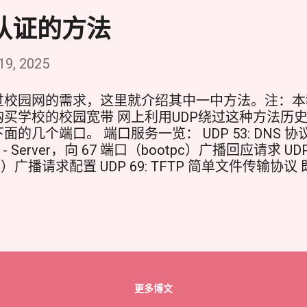
认证的方法
9, 2025
过校园网的需求，这里就介绍其中一中方法。注：本
买学校的校园宽带 网上利用UDP绕过这种方法历
的几个端口。 端口服务一览： UDP 53: DNS 
议 - Server，向 67 端口（bootpc）广播回应请求 UDP 6
tps）广播请求配置 UDP 69: TFTP 简单文件传输
LESS...只要支持的协议都可以利用。最简单的就是直接安装
tps://raw.githubusercontent.com/alireza0/s-ui/ma
址工具，寻找合适的皮。 具体访问 运行后记录下来备用 第
名，TLS中可以如上方式配置。如果没有域名可以使
ity的TLS方式中SNI都可以使用上面佬脚本中查询到
可，比较随意。 第五步，添加用户 之后就可以使用
口被占用了 解决方法大概就是 1,修改系统DNS配
更多博文
e Public DNS。 2,禁用或卸载本地DNS解析服务：通常