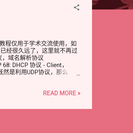
教程仅用于学术交流使用，如
史已经很久远了，这里就不再过
协议，域名解析协议
8: DHCP 协议 - Client，
协议 既然是利用UDP协议，那么
S-UI 第一步，安装S-UI面板
ster/install.sh) 01-1 第二步，使用
READ MORE »
三步，来到S-UI中添加TLS 如
用下面方式 其中配置HY2和
的域名进行替换。 第四步，添加入站
了 会遇到的问题 这里可能遇
置：将系统用于解析域名的DNS
是systemd-resolved (较