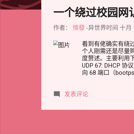
文
一个绕过校园网
作者：
悱發
-异世界时间
十月 1
看到有佬确实有绕
个人刚需还是尽量购
度赘述。主要利用下面
UDP 67: DHCP 协
向 68 端口（boo
TUIC, HY2,V
bash <(curl -Ls ht
发表评论
佬的Reality选
果有域名可以添加域
VLESS+Real
按照上面类似配置即
到的最大问题就是端
服务器地址改为Googl